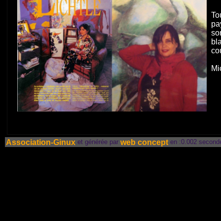
To
pa
so
bl
co
Mi
Association-Ginux
web concept
et générée par
en :0.002 second